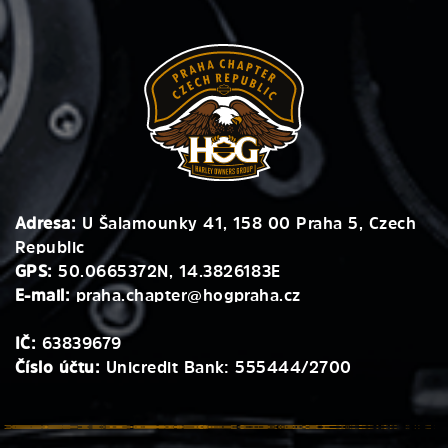
Adresa:
U Šalamounky 41, 158 00 Praha 5, Czech
Republic
GPS:
50.0665372N, 14.3826183E
E-mail:
praha.chapter@hogpraha.cz
IČ:
63839679
Číslo účtu:
Unicredit Bank: 555444/2700