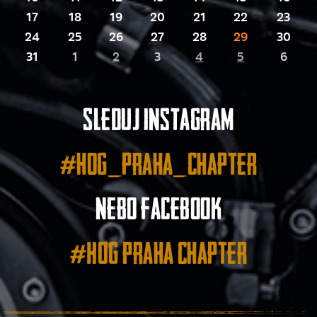
17
18
19
20
21
22
23
24
25
26
27
28
29
30
31
1
2
3
4
5
6
Sleduj instagram
#hog_praha_chapter
nebo facebook
#HOG Praha Chapter