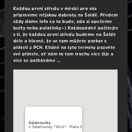
Každou první středu v měsíci pro vás
připravíme nějakou dobrotu na Šaldě. Předem
vždy dáme info co to bude, zda si opečeme
buřty nebo palačinky:-) Každopádně počítejte
s tí, že každou první středu budeme na Šaldě
déle a hlavně, že se tam můžete potkat s
přáteli z PCH. Klidně na tyto termíny pozvěte
své přátele, ať nám to tam trochu více žije a
více se potkáváme …
Šalamounka
U Šalamounky 769/41 - Praha 5