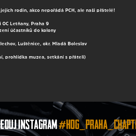
jejich rodin, akco nepořádá PCH, ale naši přátelé!
i OC Letňany, Praha 9
zení účastníků do kolony
echov, Luštěnice, okr. Mladá Boleslav
, prohlídka muzea, setkání s přáteli)
leduj instagram
#hog_praha_chapt