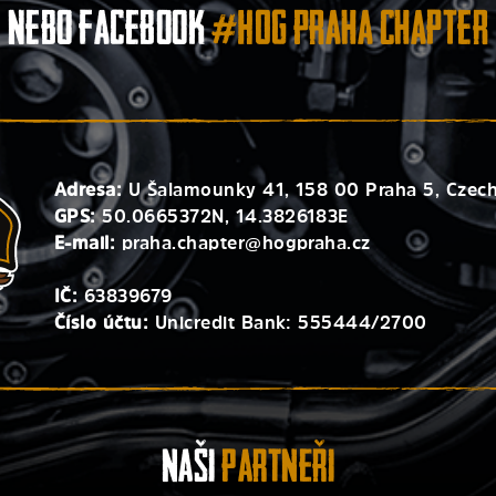
nebo facebook
#HOG Praha Chapter
Adresa:
U Šalamounky 41, 158 00 Praha 5, Czech
GPS:
50.0665372N, 14.3826183E
E-mail:
praha.chapter@hogpraha.cz
IČ:
63839679
Číslo účtu:
Unicredit Bank: 555444/2700
Naši
Partneři