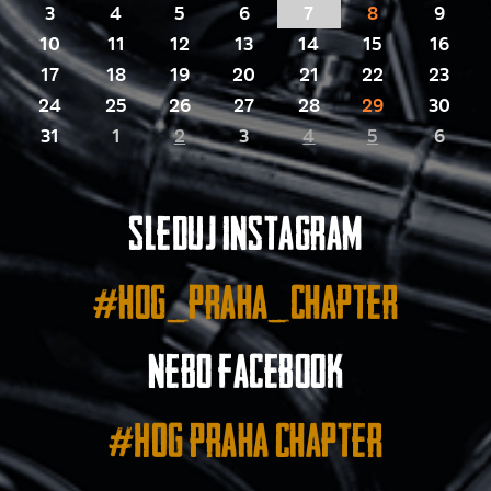
3
4
5
6
7
8
9
10
11
12
13
14
15
16
17
18
19
20
21
22
23
24
25
26
27
28
29
30
31
1
2
3
4
5
6
Sleduj instagram
#hog_praha_chapter
nebo facebook
#HOG Praha Chapter