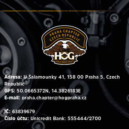
Adresa:
U Šalamounky 41, 158 00 Praha 5, Czech
Republic
GPS:
50.0665372N, 14.3826183E
E-mail:
praha.chapter@hogpraha.cz
IČ:
63839679
Číslo účtu:
Unicredit Bank: 555444/2700