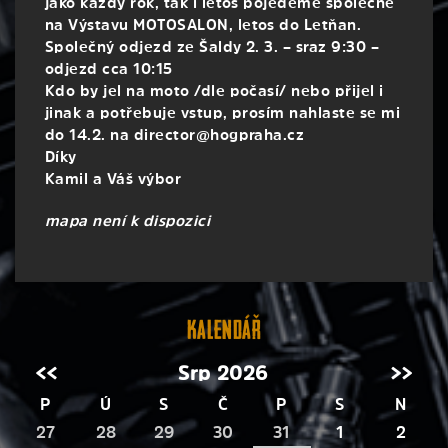
jako každý rok, tak i letos pojedeme společně
na Výstavu MOTOSALON, letos do Letňan.
Společný odjezd ze Šaldy 2. 3. – sraz 9:30 –
odjezd cca 10:15
Kdo by jel na moto /dle počasí/ nebo přijel i
jinak a potřebuje vstup, prosím nahlaste se mi
do 14.2. na director@hogpraha.cz
Díky
Kamil a Váš výbor
mapa není k dispozici
Kalendář
<<
Srp 2026
>>
P
Ú
S
Č
P
S
N
27
28
29
30
31
1
2