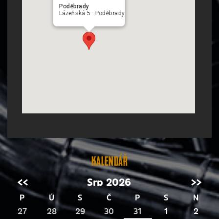
Poděbrady
Lázeňská 5 - Poděbrady
Kalendář
<<
Srp 2026
>>
P
Ú
S
Č
P
S
N
27
28
29
30
31
1
2