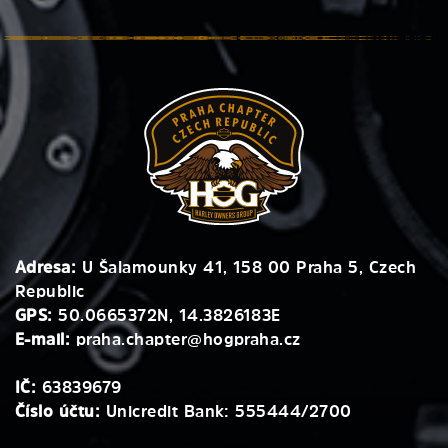
Adresa:
U Šalamounky 41, 158 00 Praha 5, Czech
Republic
GPS:
50.0665372N, 14.3826183E
E-mail:
praha.chapter@hogpraha.cz
IČ:
63839679
Číslo účtu:
Unicredit Bank: 555444/2700