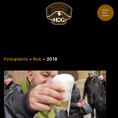
Fotogalerie
»
Rok
»
2018