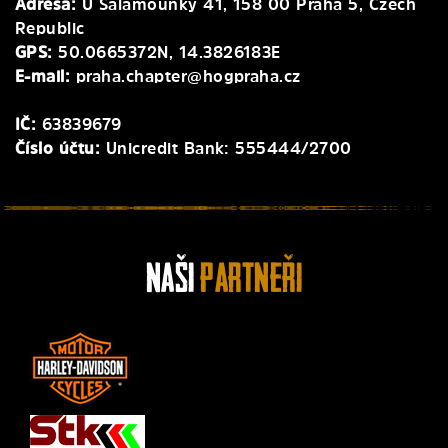
Adresa:
U Šalamounky 41, 158 00 Praha 5, Czech
Republic
GPS:
50.0665372N, 14.3826183E
E-mail:
praha.chapter@hogpraha.cz
IČ:
63839679
Číslo účtu:
Unicredit Bank: 555444/2700
Naši
Partneři