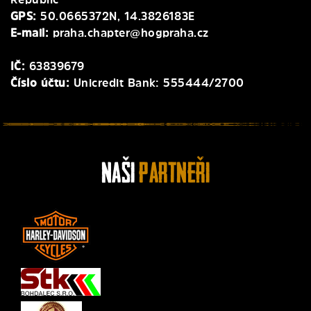
GPS:
50.0665372N, 14.3826183E
E-mail:
praha.chapter@hogpraha.cz
IČ:
63839679
Číslo účtu:
Unicredit Bank: 555444/2700
Naši
Partneři