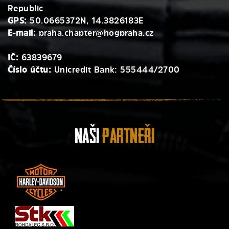
Republic
GPS:
50.0665372N, 14.3826183E
E-mail:
praha.chapter@hogpraha.cz
IČ:
63839679
Číslo účtu:
Unicredit Bank: 555444/2700
Naši
Partneři