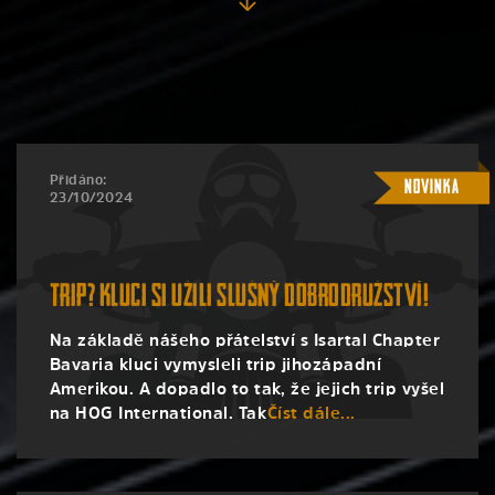
Přidáno:
Novinka
23/10/2024
Trip? Kluci si užili slušný dobrodružství!
Na základě nášeho přátelství s Isartal Chapter
Bavaria kluci vymysleli trip jihozápadní
Amerikou. A dopadlo to tak, že jejich trip vyšel
na HOG International. Tak
Číst dále...