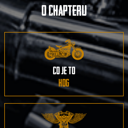
O chapteru
Co je to
hog