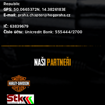
Republic
GPS:
50.0665372N, 14.3826183E
E-mail:
praha.chapter@hogpraha.cz
IČ:
63839679
Číslo účtu:
Unicredit Bank: 555444/2700
Naši
Partneři