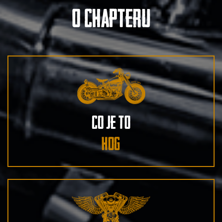
O chapteru
Co je to
hog