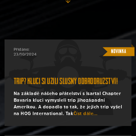
Přidáno:
Novinka
23/10/2024
Trip? Kluci si užili slušný dobrodružství!
Na základě nášeho přátelství s Isartal Chapter
Bavaria kluci vymysleli trip jihozápadní
Amerikou. A dopadlo to tak, že jejich trip vyšel
na HOG International. Tak
Číst dále...