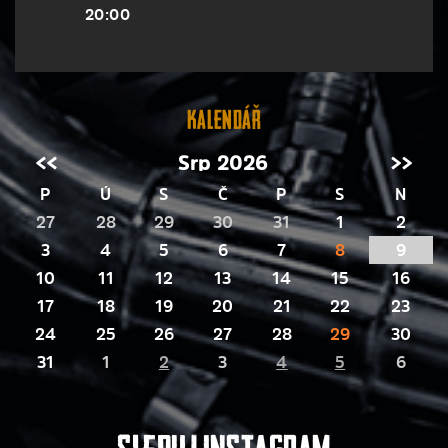
20:00
Kalendář
<<
Srp 2026
>>
P
Ú
S
Č
P
S
N
27
28
29
30
31
1
2
3
4
5
6
7
8
9
10
11
12
13
14
15
16
17
18
19
20
21
22
23
24
25
26
27
28
29
30
31
1
2
3
4
5
6