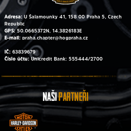
Adresa:
U Šalamounky 41, 158 00 Praha 5, Czech
Republic
GPS:
50.0665372N, 14.3826183E
E-mail:
praha.chapter@hogpraha.cz
IČ:
63839679
Číslo účtu:
Unicredit Bank: 555444/2700
Naši
Partneři