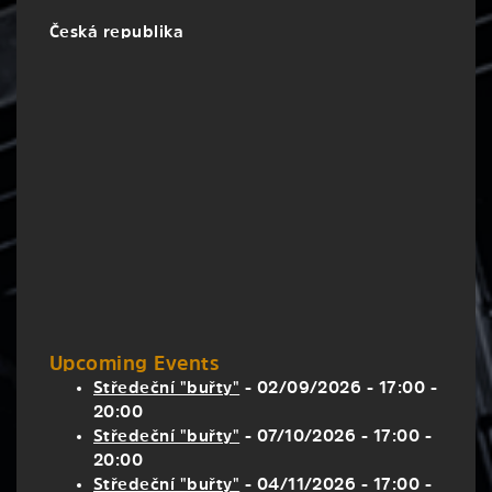
U
Šalamounky
Česká republika
769/41
-
Praha
5
Upcoming Events
Středeční "buřty"
- 02/09/2026 - 17:00 -
20:00
Středeční "buřty"
- 07/10/2026 - 17:00 -
20:00
Středeční "buřty"
- 04/11/2026 - 17:00 -