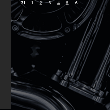
31
1
2
3
4
5
6
TERSBURG
trovsky
uare
TERSBURG