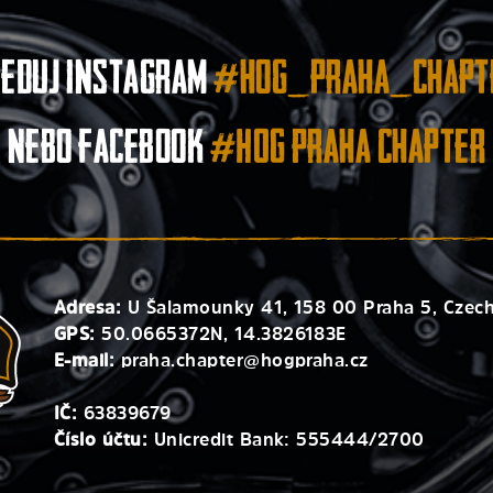
leduj instagram
#hog_praha_chapt
nebo facebook
#HOG Praha Chapter
Adresa:
U Šalamounky 41, 158 00 Praha 5, Czech
GPS:
50.0665372N, 14.3826183E
E-mail:
praha.chapter@hogpraha.cz
IČ:
63839679
Číslo účtu:
Unicredit Bank: 555444/2700