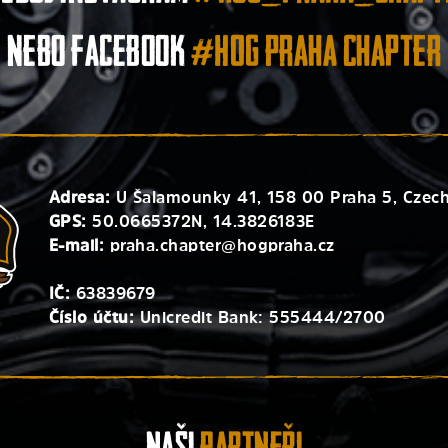
nebo facebook
#HOG Praha Chapter
Adresa:
U Šalamounky 41, 158 00 Praha 5, Czech
GPS:
50.0665372N, 14.3826183E
E-mail:
praha.chapter@hogpraha.cz
IČ:
63839679
Číslo účtu:
Unicredit Bank: 555444/2700