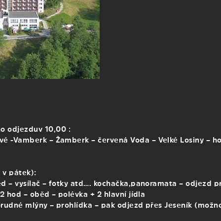
o odjezdu v 10,00 :
 -Vamberk – Žamberk – červená Voda – Velké Losiny – hot
 v pátek):
ěd – vysílač – fotky atd…. kochačka,panoramata – odjezd 
2 hod – oběd – polévka + 2 hlavní jídla
rudné mlýny – prohlídka – pak odjezd přes Jeseník (možno