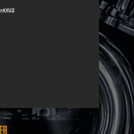
Zr4XU2
er