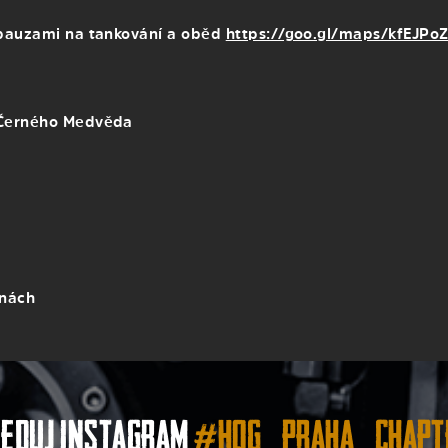
 pauzami na tankování a oběd
https://goo.gl/maps/kfEJPo
 Černého Medvěda
inách
leduj instagram
#hog_praha_chapt