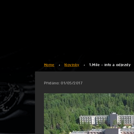
Home
›
Novinky
›
1.Míle – info a odjezdy
Přidáno: 01/05/2017