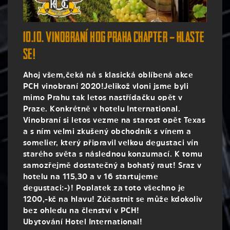
10.10. vinobraní HOG Praha Chapter – hlaste
se!
Ahoj všem,čeká ná s klasická oblíbená akce
PCH vinobraní 2020!Jelikož vloni jsme byli
mimo Prahu tak letos nastřídačku opět v
Praze. Konkrétně v hotelu International.
Vinobraní si letos vezme na starost opět Texas
a s ním velmi zkušený obchodník s vínem a
somelier, který připravil velkou degustaci vín
starého světa s následnou konzumací. K tomu
samozřejmě dostatečný a bohatý raut! Sraz v
hotelu na 115,30 a v 16 startujeme
degustaci:-)! Poplatek za toto všechno je
1200,-kč na hlavu! Zúčastnit se může kdokoliv
bez ohledu na členství v PCH!
Ubytování Hotel International!