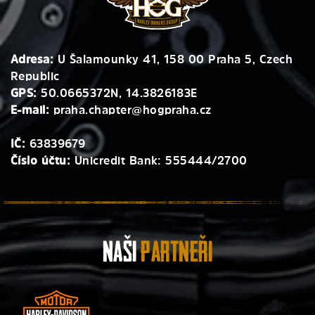
Adresa:
U Šalamounky 41, 158 00 Praha 5, Czech
Republic
GPS:
50.0665372N, 14.3826183E
E-mail:
praha.chapter@hogpraha.cz
IČ:
63839679
Číslo účtu:
Unicredit Bank: 555444/2700
Naši
Partneři