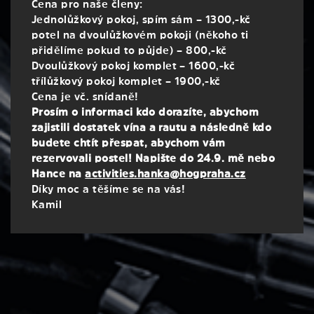
Cena pro naše členy:
Jednolůžkový pokoj, spím sám – 1300,-kč
potel na dvoulůžkovém pokoji (někoho ti
přidělíme pokud to půjde) – 800,-kč
Dvoulůžkový pokoj komplet – 1600,-kč
třílůžkový pokoj komplet – 1900,-kč
Cena je vč. snídaně!
Prosím o informaci kdo dorazíte, abychom
zajistili dostatek vína a rautu a následně kdo
budete chtít přespat, abychom vám
rezervovali postel! Napište do 24.9. mě nebo
Hance na
activities.hanka@hogpraha.cz
Díky moc a těšíme se na vás!
Kamil