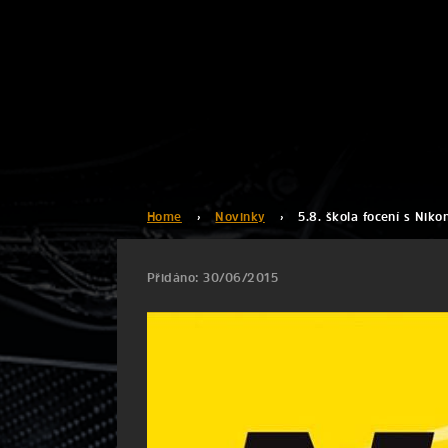
Home
›
Novinky
›
5.8. škola focení s Nik
Přidáno: 30/06/2015