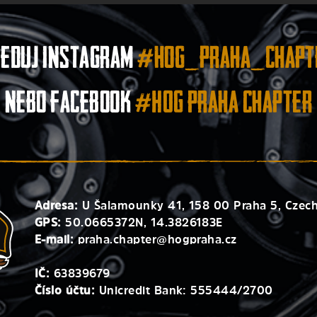
leduj instagram
#hog_praha_chapt
nebo facebook
#HOG Praha Chapter
Adresa:
U Šalamounky 41, 158 00 Praha 5, Czech
GPS:
50.0665372N, 14.3826183E
E-mail:
praha.chapter@hogpraha.cz
IČ:
63839679
Číslo účtu:
Unicredit Bank: 555444/2700