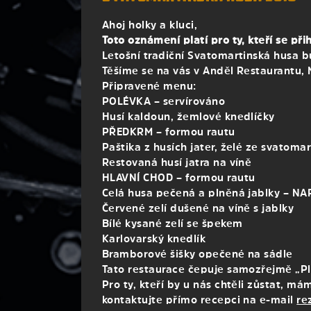
Ahoj holky a kluci,
Toto oznámení platí pro ty, kteří se přih
Letošní tradiční Svatomartinská husa b
Těšíme se na vás v Anděl Restaurantu, 
Připravené menu:
POLÉVKA – servírováno
Husí kaldoun, žemlové knedlíčky
PŘEDKRM – formou rautu
Paštika z husích jater, želé ze svatom
Restovaná husí jatra na víně
HLAVNÍ CHOD – formou rautu
Celá husa pečená a plněná jablky – N
Červené zelí dušené na víně s jablky
Bílé kysané zelí se špekem
Karlovarský knedlík
Bramborové šišky opečené na sádle
Tato restaurace čepuje samozřejmě „Pl
Pro ty, kteří by u nás chtěli zůstat, m
kontaktujte přímo recepci na e-mail
re