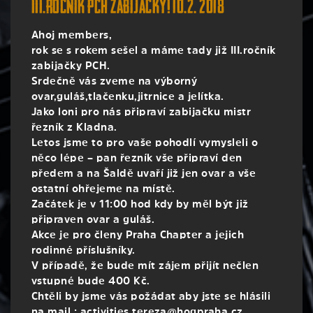
III.ročník PCH zabíjačky! 10.2. 2018
Ahoj members,
rok se s rokem sešel a máme tady již III.ročník
zabijačky PCH.
Srdečně vás zveme na výborný
ovar,guláš,tlačenku,jitrni
ce a jelítka.
Jako loni pro nás připraví zabijačku mistr
řezník z Kladna.
Letos jsme to pro vaše pohodlí vymysleli o
něco lépe – pan řezník vše připraví den
předem a na Šaldě uvaří již jen ovar a vše
ostatní ohřejeme na místě.
Začátek je v 11:00 hod kdy by měl být již
připraven ovar a guláš.
Akce je pro členy Praha Chapter a jejich
rodinné příslušníky.
V případě, že bude mít zájem přijít nečlen
vstupné bude 400 Kč.
Chtěli by jsme vás požádat aby jste se hlásili
na mail : activities.tereza@hogpraha
.cz