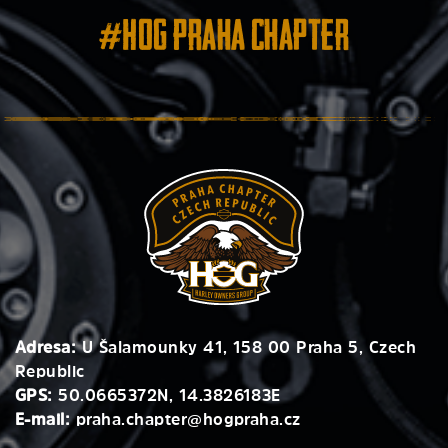
#HOG Praha Chapter
Adresa:
U Šalamounky 41, 158 00 Praha 5, Czech
Republic
GPS:
50.0665372N, 14.3826183E
E-mail:
praha.chapter@hogpraha.cz