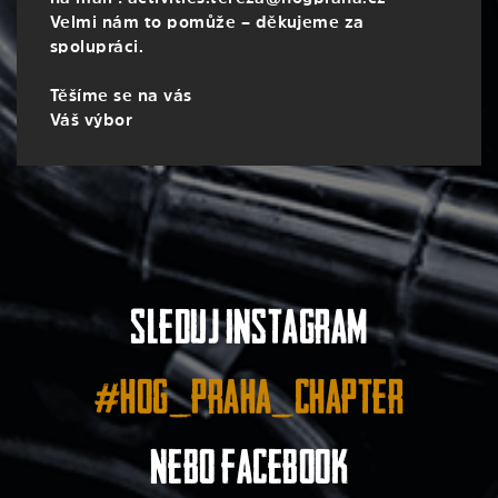
Velmi nám to pomůže – děkujeme za
spolupráci.
Těšíme se na vás
Váš výbor
Sleduj instagram
#hog_praha_chapter
nebo facebook