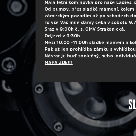
Malá letní komínovka pro naše Ladies, 
Od pumpy, přes sladké mámení, kolem 
zámeckým pozadím až po schodech do
To vše Vás milé dámy čeká v sobotu 9.7
Sraz v 9:00h č. s. OMV Strakonická.
Odjezd v 9:30h.
Mezi 10:00 -11:00h sladké mámení a ko
Pak už jen prohlídka zámku s vyhlídko
Návrat je buď společný, nebo individuá
MAPA ZDE!!!
S