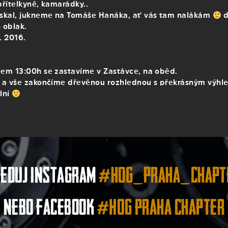
přítelkyně, kamarádky..
skal, jukneme na Tomáše Hanáka, ať vás tam nalákám
d
 oblak.
. 2016.
lem 13:00h se zastavíme v Zastávce, na oběd.
u a vše zakončíme dřevěnou rozhlednou s překrásným výhl
lní
leduj instagram
#hog_praha_chapt
nebo facebook
#HOG Praha Chapter