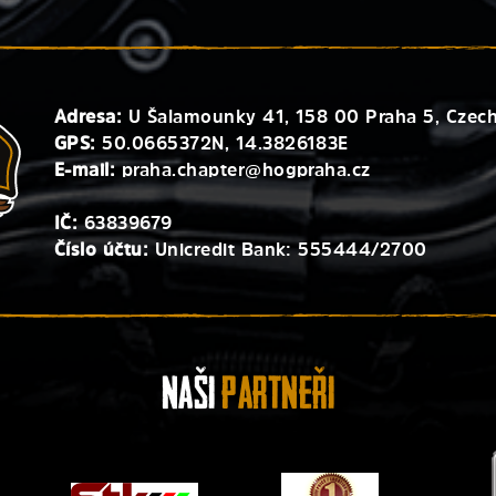
Adresa:
U Šalamounky 41, 158 00 Praha 5, Czech
GPS:
50.0665372N, 14.3826183E
E-mail:
praha.chapter@hogpraha.cz
IČ:
63839679
Číslo účtu:
Unicredit Bank: 555444/2700
Naši
Partneři