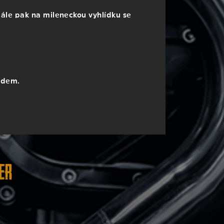
ále pak na mileneckou vyhlídku se
edem.
er