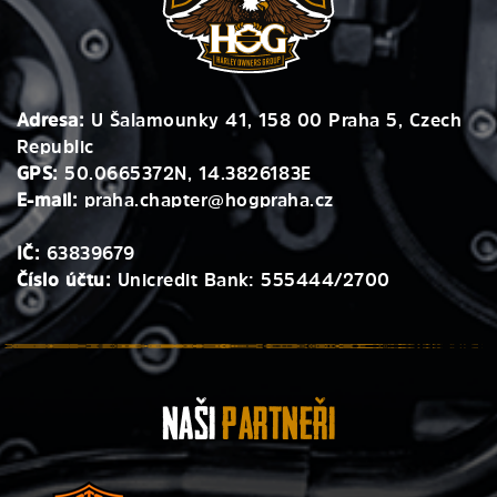
Adresa:
U Šalamounky 41, 158 00 Praha 5, Czech
Republic
GPS:
50.0665372N, 14.3826183E
E-mail:
praha.chapter@hogpraha.cz
IČ:
63839679
Číslo účtu:
Unicredit Bank: 555444/2700
Naši
Partneři