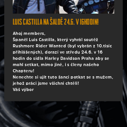
Luis Castilla na Šaldě 24.6. v 16hodin!
Ahoj members,
Španěl Luis Castilla, který vyhrál soutěž
Rushmore Rider Wanted (byl vybrán z 10.tisíc
přihlášených), dorazí ve středu 24.6. v 16
hodin do sídla Harley Davidson Praha aby se
mohl setkat, mimo jiné, i s členy našeho
Chapteru!
Nenechte si ujít tuto šanci potkat se s mužem,
jehož práci jsme všichni chtěli!
Váš výbor