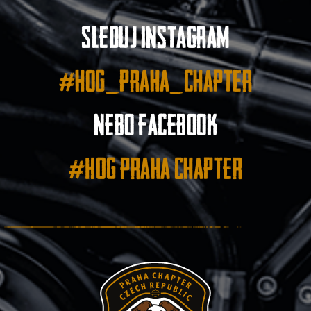
Sleduj instagram
#hog_praha_chapter
nebo facebook
#HOG Praha Chapter