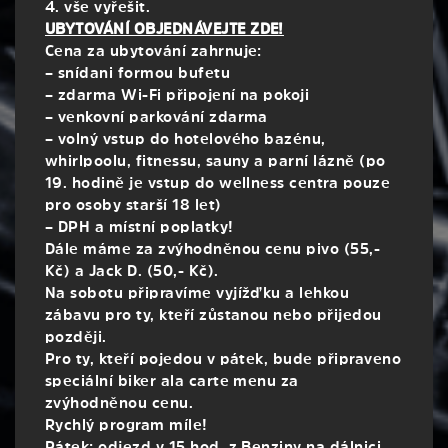
4. vše vyřešit.
UBYTOVÁNÍ OBJEDNÁVEJTE ZDE!
Cena za ubytování zahrnuje:
– snídani formou bufetu
– zdarma Wi-Fi připojení na pokoji
– venkovní parkování zdarma
– volný vstup do hotelového bazénu,
whirlpoolu, fitnessu, sauny a parní lázně (po
19. hodině je vstup do wellness centra pouze
pro osoby starší 18 let)
– DPH a místní poplatky!
Dále máme za zvýhodněnou cenu pivo (55,-
Kč) a Jack D. (50,- Kč).
Na sobotu připravíme vyjížďku a lehkou
zábavu pro ty, kteří zůstanou nebo přijedou
později.
Pro ty, kteří pojedou v pátek, bude připraveno
speciální biker ala carte menu za
zvýhodněnou cenu.
Rychlý program míle!
Pátek: odjezd v 15 hod. z Benziny na dálnici