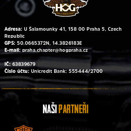
Adresa:
U Šalamounky 41, 158 00 Praha 5, Czech
Republic
GPS:
50.0665372N, 14.3826183E
E-mail:
praha.chapter@hogpraha.cz
IČ:
63839679
Číslo účtu:
Unicredit Bank: 555444/2700
Naši
Partneři