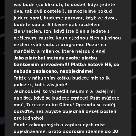
vás bude (co kliknutí, to postel, když jedete
dva, tak dvě postele!), samozřejmě pokud
jedete sami, budeme párovat, když ve dvou,
budete spolu. A hlavně pak rozdělení
člen/nečlen, tzn. když jste člen a jedete s
nečlenem, musíte koupit jednou člen a jednou
nečlen kvůli rautu a programu. Pozor na
manželky a milenky, které nejsou členy!
Jako platební metodu zvolte platbu
bankovním převodem!!! Platba hotově NE, co
nebude zaplaceno, neobjednáme!
Takže v nákupním košíku budete mít tolik
položek, kolik vás jede!
Jednodušeji to vysvětlit neumím a raději mi
napište, když se budete ztrácet! Psát můžete
mně, Terezce nebo Olimu! Opravdu se raději
poraďte, než abyste objednali deset postelí
pro jednoho!
Podle zakoupených a zaplacených míst
objednáváme, proto poprosím ideálně do 20.