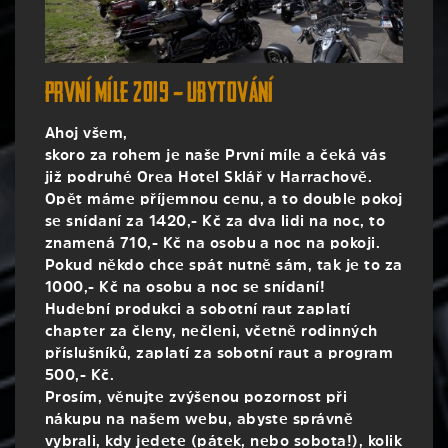
První míle 2019 – ubytování
Ahoj všem,
skoro za rohem je naše První míle a čeká vás
již podruhé Orea Hotel Sklář v Harrachově.
Opět máme příjemnou cenu, a to double pokoj
se snídaní za 1420,- Kč za dva lidi na noc, to
znamená 710,- Kč na osobu a noc na pokoji.
Pokud někdo chce spát nutně sám, tak je to za
1000,- Kč na osobu a noc se snídaní!
Hudební produkci a sobotní raut zaplatí
chapter za členy, nečleni, včetně rodinných
příslušníků, zaplatí za sobotní raut a program
500,- Kč.
Prosím, věnujte zvýšenou pozornost při
nákupu na našem webu, abyste správně
vybrali, kdy jedete (pátek, nebo sobota!), kolik